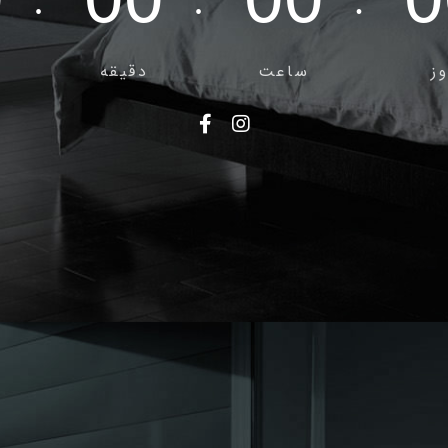
0
00
00
0
:
:
.
ز
ساعت
دقیقه