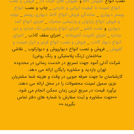
نصب انواع
کفپوش pvc
و
کفپوش های کلیک دار
_
فروش و نصب
انواع لمینت با کیفیت ایرانی و خارجی
_ چاپ و نصب
انواع
پوستر دیواری
_
نماندگی فروش انواع کاغذ دیواری روستر
_
تولید
و فروش انواع پاراوان و پارتیشن متحرک
_
اجرای انواع کمد
دیواری
و
تخت تاشو
_
اجرای انواع پارتیشن تک جداره و دو
جداره
_
اجرای کابینت آشپزخانه
_ اجرای سقف کاذب _
اجرای
انواع دیوار کاذب
_
فروش و نصب انواع قرنیز و ابزار لمینت و
کفپوش
_ فروش و نصب انواع دیوارپوش و دیوارکوب _ نقاشی
ساختمان (رنگ پلاستیکی و رنگ روغن)
شرکت آدلی آمود جهت تسریع در خدمت رسانی در محدوده
تهران بازدید و مشاوره رایگان ارائه می دهد.
کارشناسان ما جهت صرفه جویی در وقت و هزینه شما مشتریان
عزیز، سمپل لمینت محصولات را در محل ارائه می دهند.
برآورد قیمت در سریع ترین زمان ممکن انجام می شود.
**جهت مشاوره و ثبت سفارش با شماره های دفتر تماس
بگیرید.**