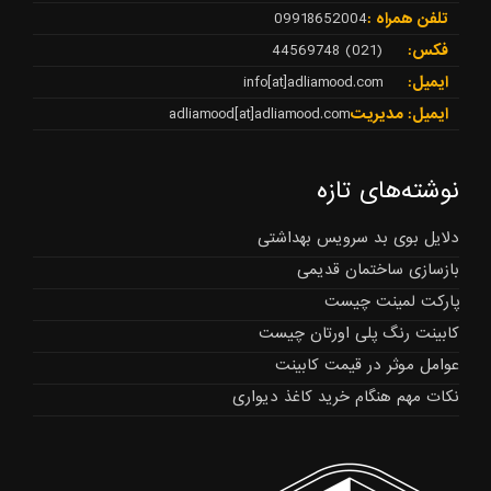
تلفن همراه :
09918652004
فکس:
(021) 44569748
ایمیل:
info[at]adliamood.com
ایمیل: مدیریت
adliamood[at]adliamood.com
نوشته‌های تازه
دلایل بوی بد سرویس بهداشتی
بازسازی ساختمان قدیمی
پارکت لمینت چیست
کابینت رنگ پلی اورتان چیست
عوامل موثر در قیمت کابینت
نکات مهم هنگام خرید کاغذ دیواری