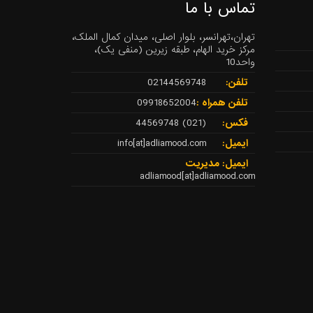
تماس با ما
تهران،تهرانسر، بلوار اصلی، میدان کمال الملک،
مرکز خرید الهام، طبقه زیرین (منفی یک)،
واحد10
تلفن:
02144569748
تلفن همراه :
09918652004
فکس:
(021) 44569748
ایمیل:
info[at]adliamood.com
ایمیل: مدیریت
adliamood[at]adliamood.com