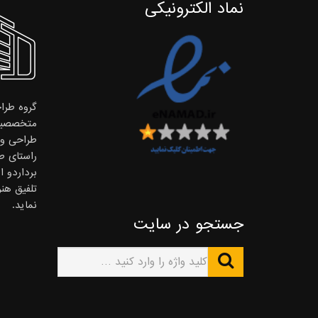
نماد الکترونیکی
گروه طراح
متخصصین
طراحی و ا
راستای ط
برداردو 
تلفیق هن
نماید.
جستجو در سایت