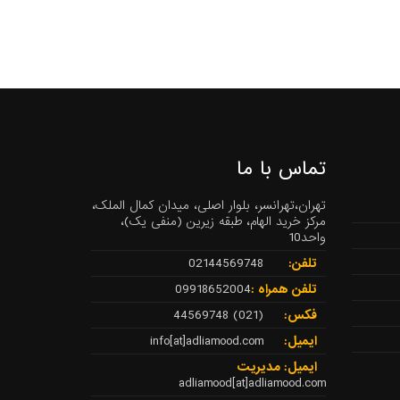
تماس با ما
تهران،تهرانسر، بلوار اصلی، میدان کمال الملک،
مرکز خرید الهام، طبقه زیرین (منفی یک)،
واحد10
تلفن:
02144569748
تلفن همراه :
09918652004
فکس:
(021) 44569748
ایمیل:
info[at]adliamood.com
ایمیل: مدیریت
adliamood[at]adliamood.com