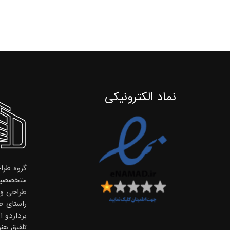
نماد الکترونیکی
گروه طراح
متخصصین
طراحی و ا
راستای ط
برداردو 
تلفیق هن