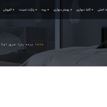
 اصلی
کاغذ دیواری
پوستر دیواری
پرده
پارکت لمینت
کفپوش
خانه
پرده زبرا سری 1و2