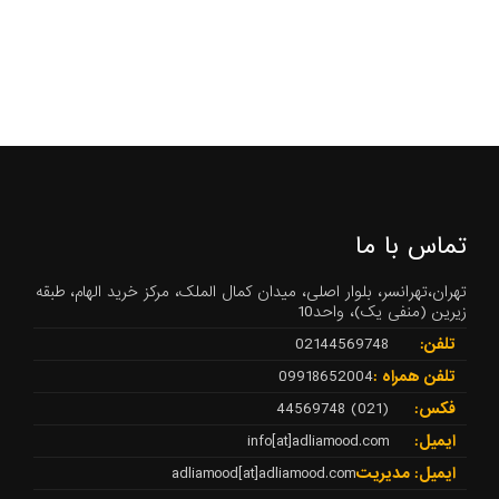
تماس با ما
تهران،تهرانسر، بلوار اصلی، میدان کمال الملک، مرکز خرید الهام، طبقه
زیرین (منفی یک)، واحد10
تلفن:
02144569748
تلفن همراه :
09918652004
فکس:
(021) 44569748
ایمیل:
info[at]adliamood.com
ایمیل: مدیریت
adliamood[at]adliamood.com