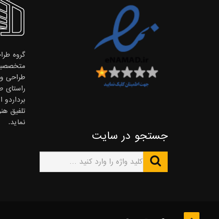
گروه طراح
متخصصین
طراحی و ا
راستای ط
برداردو 
تلفیق هن
نماید.
جستجو در سایت