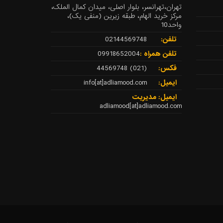
تهران،تهرانسر، بلوار اصلی، میدان کمال الملک،
مرکز خرید الهام، طبقه زیرین (منفی یک)،
واحد10
تلفن:
02144569748
تلفن همراه :
09918652004
فکس:
(021) 44569748
ایمیل:
info[at]adliamood.com
ایمیل: مدیریت
adliamood[at]adliamood.com