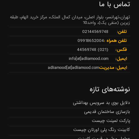
تماس با ما
تهران،تهرانسر، بلوار اصلی، میدان کمال الملک، مرکز خرید الهام، طبقه
زیرین (منفی یک)، واحد10
تلفن:
02144569748
تلفن همراه :
09918652004
فکس:
(021) 44569748
ایمیل:
info[at]adliamood.com
ایمیل: مدیریت
adliamood[at]adliamood.com
نوشته‌های تازه
دلایل بوی بد سرویس بهداشتی
بازسازی ساختمان قدیمی
پارکت لمینت چیست
کابینت رنگ پلی اورتان چیست
عوامل موثر در قیمت کابینت