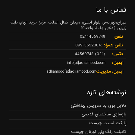
تماس با ما
تهران،تهرانسر، بلوار اصلی، میدان کمال الملک، مرکز خرید الهام، طبقه
زیرین (منفی یک)، واحد10
تلفن:
02144569748
تلفن همراه :
09918652004
فکس:
(021) 44569748
ایمیل:
info[at]adliamood.com
ایمیل: مدیریت
adliamood[at]adliamood.com
نوشته‌های تازه
دلایل بوی بد سرویس بهداشتی
بازسازی ساختمان قدیمی
پارکت لمینت چیست
کابینت رنگ پلی اورتان چیست