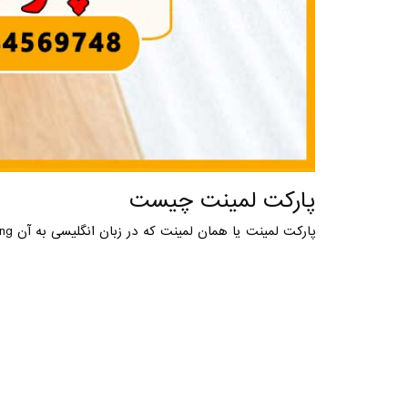
پارکت لمینت چیست
پارکت لمینت یا همان لمینت که در زبان انگلیسی به آن Laminate Flooring می گویند کفپوشی است که بر خلاف پارکت های چوبی که از چوب طبیعی ساخته شده...