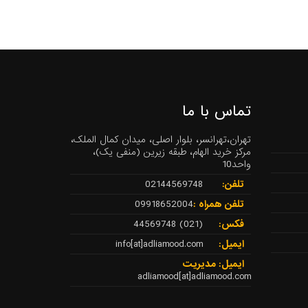
تماس با ما
تهران،تهرانسر، بلوار اصلی، میدان کمال الملک،
مرکز خرید الهام، طبقه زیرین (منفی یک)،
واحد10
تلفن:
02144569748
تلفن همراه :
09918652004
فکس:
(021) 44569748
ایمیل:
info[at]adliamood.com
ایمیل: مدیریت
adliamood[at]adliamood.com