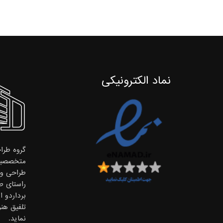
نماد الکترونیکی
گروه طراح
متخصصین
طراحی و ا
راستای ط
برداردو 
تلفیق هن
نماید.