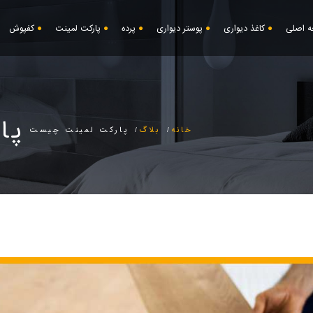
 اصلی
کاغذ دیواری
پوستر دیواری
پرده
پارکت لمینت
کفپوش
پا
خانه
بلاگ
پارکت لمینت چیست