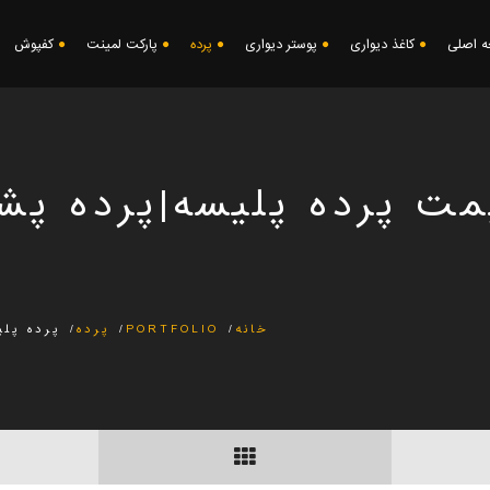
 اصلی
کاغذ دیواری
پوستر دیواری
پرده
پارکت لمینت
کفپوش
مت پرده پلیسه|پرده پش
خانه
PORTFOLIO
پرده
پرده پل