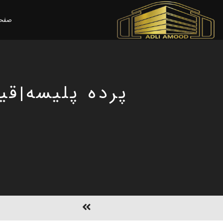
صفحه
پرده پلیسه|قی