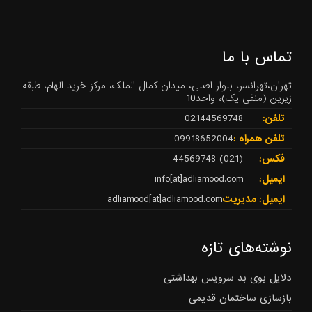
تماس با ما
تهران،تهرانسر، بلوار اصلی، میدان کمال الملک، مرکز خرید الهام، طبقه
زیرین (منفی یک)، واحد10
تلفن:
02144569748
تلفن همراه :
09918652004
فکس:
(021) 44569748
ایمیل:
info[at]adliamood.com
ایمیل: مدیریت
adliamood[at]adliamood.com
نوشته‌های تازه
دلایل بوی بد سرویس بهداشتی
بازسازی ساختمان قدیمی