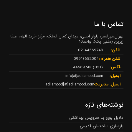
تماس با ما
تهران،تهرانسر، بلوار اصلی، میدان کمال الملک، مرکز خرید الهام، طبقه
زیرین (منفی یک)، واحد10
تلفن:
02144569748
تلفن همراه :
09918652004
فکس:
(021) 44569748
ایمیل:
info[at]adliamood.com
ایمیل: مدیریت
adliamood[at]adliamood.com
نوشته‌های تازه
دلایل بوی بد سرویس بهداشتی
بازسازی ساختمان قدیمی