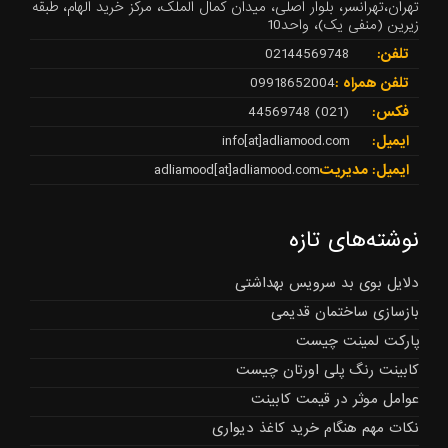
تهران،تهرانسر، بلوار اصلی، میدان کمال الملک، مرکز خرید الهام، طبقه
زیرین (منفی یک)، واحد10
تلفن:
02144569748
تلفن همراه :
09918652004
فکس:
(021) 44569748
ایمیل:
info[at]adliamood.com
ایمیل: مدیریت
adliamood[at]adliamood.com
نوشته‌های تازه
دلایل بوی بد سرویس بهداشتی
بازسازی ساختمان قدیمی
پارکت لمینت چیست
کابینت رنگ پلی اورتان چیست
عوامل موثر در قیمت کابینت
نکات مهم هنگام خرید کاغذ دیواری