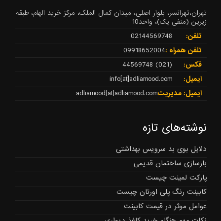
تهران،تهرانسر، بلوار اصلی، میدان کمال الملک، مرکز خرید الهام، طبقه
زیرین (منفی یک)، واحد10
تلفن:
02144569748
تلفن همراه :
09918652004
فکس:
(021) 44569748
ایمیل:
info[at]adliamood.com
ایمیل: مدیریت
adliamood[at]adliamood.com
نوشته‌های تازه
دلایل بوی بد سرویس بهداشتی
بازسازی ساختمان قدیمی
پارکت لمینت چیست
کابینت رنگ پلی اورتان چیست
عوامل موثر در قیمت کابینت
نکات مهم هنگام خرید کاغذ دیواری