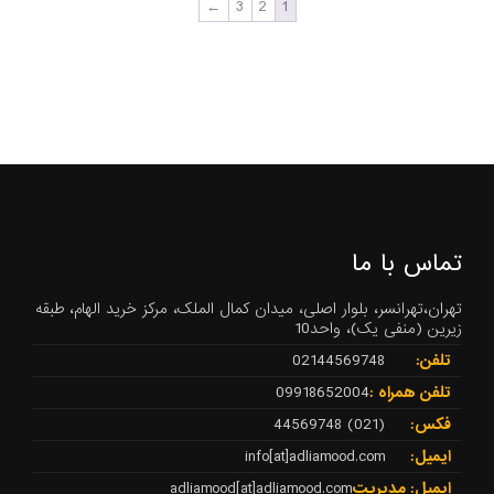
←
3
2
1
تماس با ما
تهران،تهرانسر، بلوار اصلی، میدان کمال الملک، مرکز خرید الهام، طبقه
زیرین (منفی یک)، واحد10
تلفن:
02144569748
تلفن همراه :
09918652004
فکس:
(021) 44569748
ایمیل:
info[at]adliamood.com
ایمیل: مدیریت
adliamood[at]adliamood.com