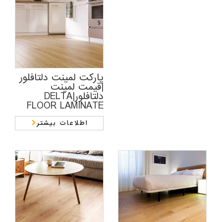
پارکت لمینت دلتافلور
|قیمت لمینت
دلتافلور|DELTA
FLOOR LAMINATE
اطلاعات بیشتر