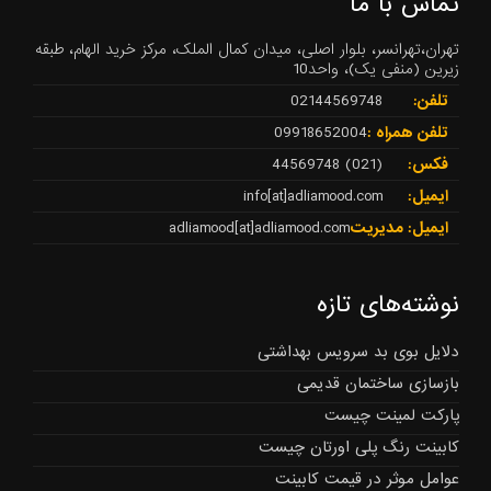
تماس با ما
تهران،تهرانسر، بلوار اصلی، میدان کمال الملک، مرکز خرید الهام، طبقه
زیرین (منفی یک)، واحد10
تلفن:
02144569748
تلفن همراه :
09918652004
فکس:
(021) 44569748
ایمیل:
info[at]adliamood.com
ایمیل: مدیریت
adliamood[at]adliamood.com
نوشته‌های تازه
دلایل بوی بد سرویس بهداشتی
بازسازی ساختمان قدیمی
پارکت لمینت چیست
کابینت رنگ پلی اورتان چیست
عوامل موثر در قیمت کابینت