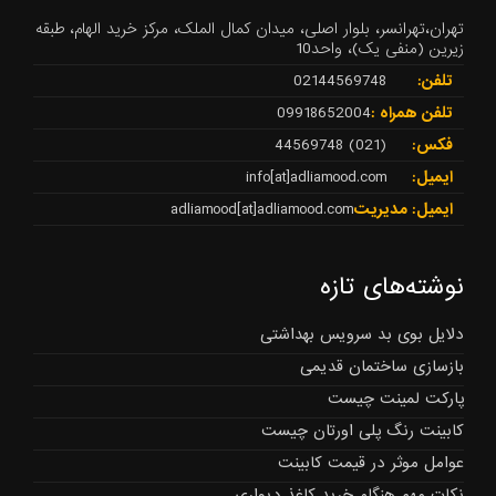
تهران،تهرانسر، بلوار اصلی، میدان کمال الملک، مرکز خرید الهام، طبقه
زیرین (منفی یک)، واحد10
تلفن:
02144569748
تلفن همراه :
09918652004
فکس:
(021) 44569748
ایمیل:
info[at]adliamood.com
ایمیل: مدیریت
adliamood[at]adliamood.com
نوشته‌های تازه
دلایل بوی بد سرویس بهداشتی
بازسازی ساختمان قدیمی
پارکت لمینت چیست
کابینت رنگ پلی اورتان چیست
عوامل موثر در قیمت کابینت
نکات مهم هنگام خرید کاغذ دیواری