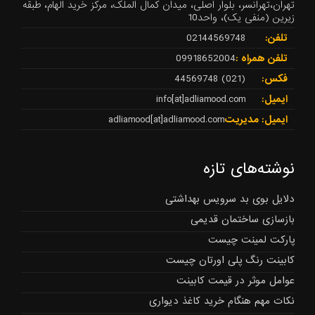
تهران،تهرانسر، بلوار اصلی، میدان کمال الملک، مرکز خرید الهام، طبقه
زیرین (منفی یک)، واحد10
تلفن:
02144569748
تلفن همراه :
09918652004
فکس:
(021) 44569748
ایمیل:
info[at]adliamood.com
ایمیل: مدیریت
adliamood[at]adliamood.com
نوشته‌های تازه
دلایل بوی بد سرویس بهداشتی
بازسازی ساختمان قدیمی
پارکت لمینت چیست
کابینت رنگ پلی اورتان چیست
عوامل موثر در قیمت کابینت
نکات مهم هنگام خرید کاغذ دیواری