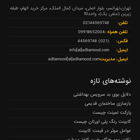
تهران،تهرانسر، بلوار اصلی، میدان کمال الملک، مرکز خرید الهام، طبقه
زیرین (منفی یک)، واحد10
تلفن:
02144569748
تلفن همراه :
09918652004
فکس:
(021) 44569748
ایمیل:
info[at]adliamood.com
ایمیل: مدیریت
adliamood[at]adliamood.com
نوشته‌های تازه
دلایل بوی بد سرویس بهداشتی
بازسازی ساختمان قدیمی
پارکت لمینت چیست
کابینت رنگ پلی اورتان چیست
عوامل موثر در قیمت کابینت
نکات مهم هنگام خرید کاغذ دیواری