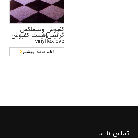
کفپوش وینیفلکس
گرانیتی|قیمت کفپوش
vinyflex|pvc
اطلاعات بیشتر
تماس با ما