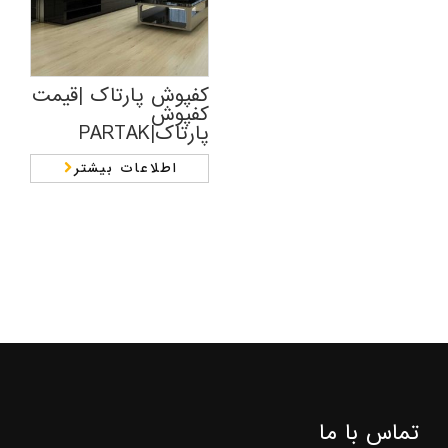
کفپوش پارتاک |قیمت
کفپوش
پارتاک|PARTAK
اطلاعات بیشتر
تماس با ما