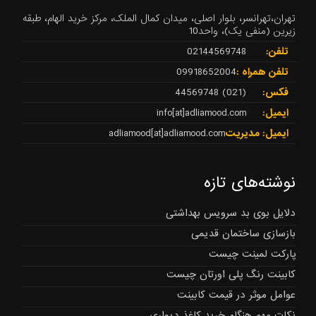
تهران،تهرانسر، بلوار اصلی، میدان کمال الملک، مرکز خرید الهام، طبقه
زیرین (منفی یک)، واحد10
تلفن:
02144569748
تلفن همراه :
09918652004
فکس:
(021) 44569748
ایمیل:
info[at]adliamood.com
ایمیل: مدیریت
adliamood[at]adliamood.com
نوشته‌های تازه
دلایل بوی بد سرویس بهداشتی
بازسازی ساختمان قدیمی
پارکت لمینت چیست
کابینت رنگ پلی اورتان چیست
عوامل موثر در قیمت کابینت
نکات مهم هنگام خرید کاغذ دیواری