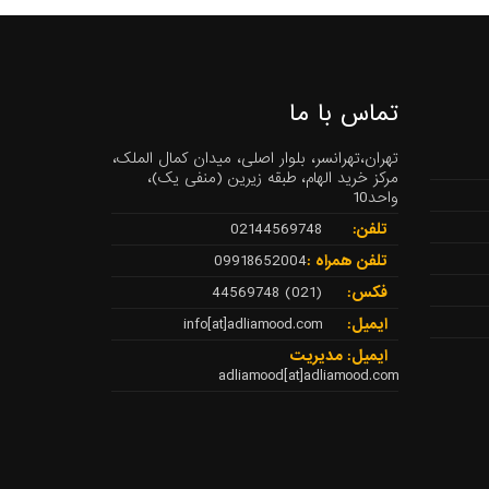
تماس با ما
تهران،تهرانسر، بلوار اصلی، میدان کمال الملک،
مرکز خرید الهام، طبقه زیرین (منفی یک)،
واحد10
تلفن:
02144569748
تلفن همراه :
09918652004
فکس:
(021) 44569748
ایمیل:
info[at]adliamood.com
ایمیل: مدیریت
adliamood[at]adliamood.com