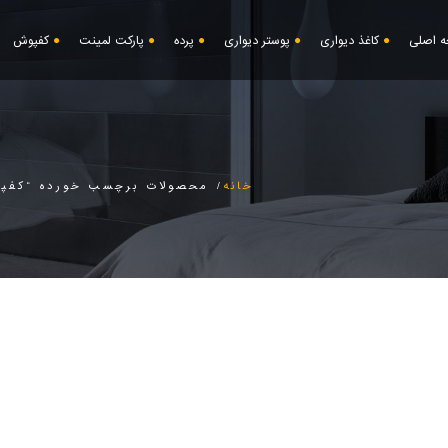
 اصلی
کاغذ دیواری
پوستر دیواری
پرده
پارکت لمینت
کفپوش
خانه
محصولات برچسب خورده “کفپو