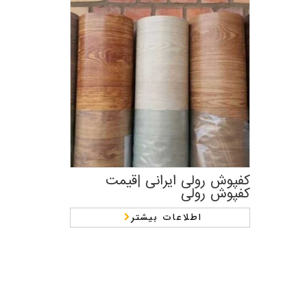
کفپوش رولی ایرانی |قیمت
کفپوش رولی
اطلاعات بیشتر