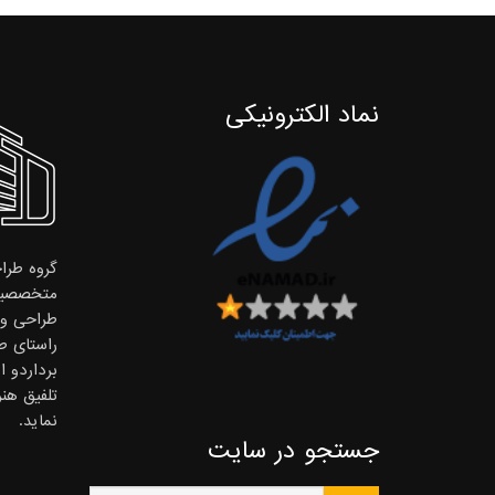
نماد الکترونیکی
گروه طراح
متخصصین
طراحی و ا
راستای ط
برداردو 
تلفیق هن
نماید.
جستجو در سایت