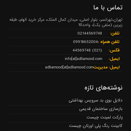
تماس با ما
تهران،تهرانسر، بلوار اصلی، میدان کمال الملک، مرکز خرید الهام، طبقه
زیرین (منفی یک)، واحد10
تلفن:
02144569748
تلفن همراه :
09918652004
فکس:
(021) 44569748
ایمیل:
info[at]adliamood.com
ایمیل: مدیریت
adliamood[at]adliamood.com
نوشته‌های تازه
دلایل بوی بد سرویس بهداشتی
بازسازی ساختمان قدیمی
پارکت لمینت چیست
کابینت رنگ پلی اورتان چیست