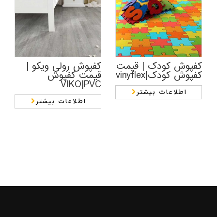
کفپوش کودک | قیمت
کفپوش رولی ویکو |
کفپوش کودک|vinyflex
قیمت کفپوش
VIKO|PVC
اطلاعات بیشتر
اطلاعات بیشتر