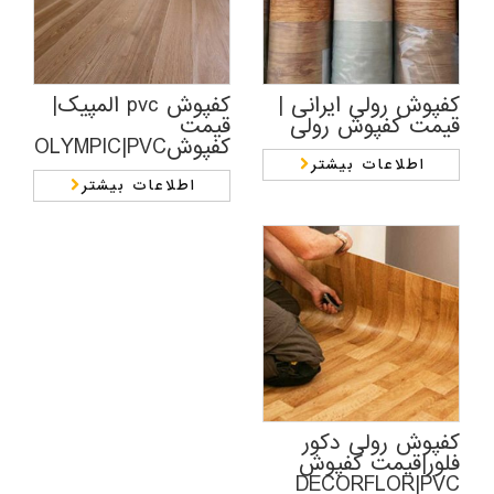
کفپوش رولی ایرانی |
کفپوش pvc المپیک|
قیمت کفپوش رولی
قیمت
کفپوشOLYMPIC|PVC
اطلاعات بیشتر
اطلاعات بیشتر
کفپوش رولی دکور
فلور|قیمت کفپوش
DECORFLOR|PVC