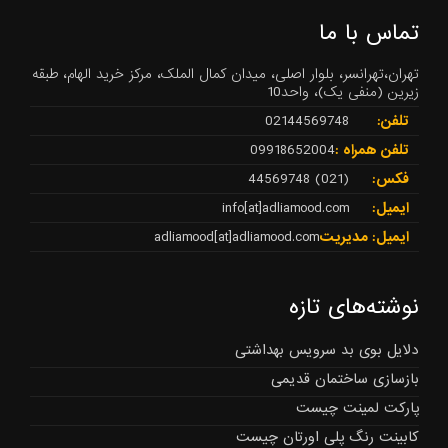
تماس با ما
تهران،تهرانسر، بلوار اصلی، میدان کمال الملک، مرکز خرید الهام، طبقه
زیرین (منفی یک)، واحد10
تلفن:
02144569748
تلفن همراه :
09918652004
فکس:
(021) 44569748
ایمیل:
info[at]adliamood.com
ایمیل: مدیریت
adliamood[at]adliamood.com
نوشته‌های تازه
دلایل بوی بد سرویس بهداشتی
بازسازی ساختمان قدیمی
پارکت لمینت چیست
کابینت رنگ پلی اورتان چیست