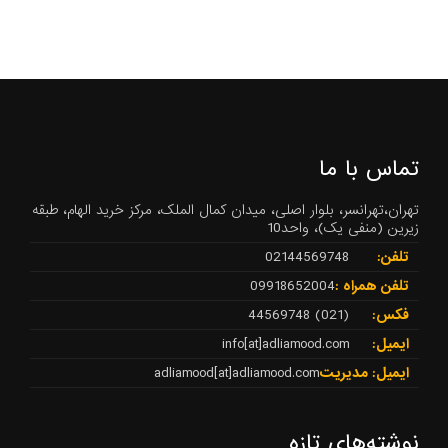
تماس با ما
تهران،تهرانسر، بلوار اصلی، میدان کمال الملک، مرکز خرید الهام، طبقه
زیرین (منفی یک)، واحد10
تلفن:
02144569748
تلفن همراه :
09918652004
فکس:
(021) 44569748
ایمیل:
info[at]adliamood.com
ایمیل: مدیریت
adliamood[at]adliamood.com
نوشته‌های تازه