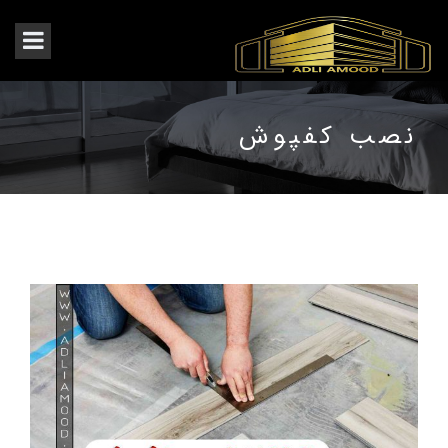
نصب کفپوش