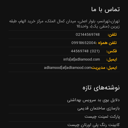
تماس با ما
تهران،تهرانسر، بلوار اصلی، میدان کمال الملک، مرکز خرید الهام، طبقه
زیرین (منفی یک)، واحد10
تلفن:
02144569748
تلفن همراه :
09918652004
فکس:
(021) 44569748
ایمیل:
info[at]adliamood.com
ایمیل: مدیریت
adliamood[at]adliamood.com
نوشته‌های تازه
دلایل بوی بد سرویس بهداشتی
بازسازی ساختمان قدیمی
پارکت لمینت چیست
کابینت رنگ پلی اورتان چیست