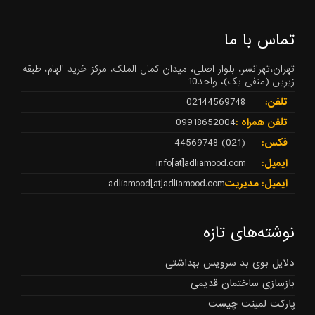
تماس با ما
تهران،تهرانسر، بلوار اصلی، میدان کمال الملک، مرکز خرید الهام، طبقه
زیرین (منفی یک)، واحد10
تلفن:
02144569748
تلفن همراه :
09918652004
فکس:
(021) 44569748
ایمیل:
info[at]adliamood.com
ایمیل: مدیریت
adliamood[at]adliamood.com
نوشته‌های تازه
دلایل بوی بد سرویس بهداشتی
بازسازی ساختمان قدیمی
پارکت لمینت چیست