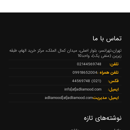
تماس با ما
تهران،تهرانسر، بلوار اصلی، میدان کمال الملک، مرکز خرید الهام، طبقه
زیرین (منفی یک)، واحد10
تلفن:
02144569748
تلفن همراه :
09918652004
فکس:
(021) 44569748
ایمیل:
info[at]adliamood.com
ایمیل: مدیریت
adliamood[at]adliamood.com
نوشته‌های تازه