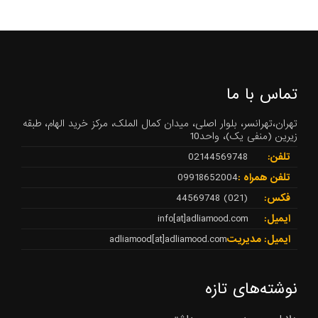
تماس با ما
تهران،تهرانسر، بلوار اصلی، میدان کمال الملک، مرکز خرید الهام، طبقه
زیرین (منفی یک)، واحد10
تلفن:
02144569748
تلفن همراه :
09918652004
فکس:
(021) 44569748
ایمیل:
info[at]adliamood.com
ایمیل: مدیریت
adliamood[at]adliamood.com
نوشته‌های تازه