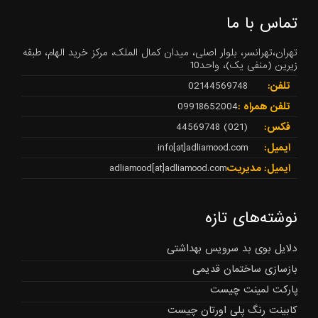
تماس با ما
تهران،تهرانسر، بلوار اصلی، میدان کمال الملک، مرکز خرید الهام، طبقه
زیرین (منفی یک)، واحد10
تلفن:
02144569748
تلفن همراه :
09918652004
فکس:
(021) 44569748
ایمیل:
info[at]adliamood.com
ایمیل: مدیریت
adliamood[at]adliamood.com
نوشته‌های تازه
دلایل بوی بد سرویس بهداشتی
بازسازی ساختمان قدیمی
پارکت لمینت چیست
کابینت رنگ پلی اورتان چیست