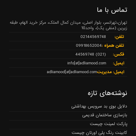
تماس با ما
تهران،تهرانسر، بلوار اصلی، میدان کمال الملک، مرکز خرید الهام، طبقه
زیرین (منفی یک)، واحد10
تلفن:
02144569748
تلفن همراه :
09918652004
فکس:
(021) 44569748
ایمیل:
info[at]adliamood.com
ایمیل: مدیریت
adliamood[at]adliamood.com
نوشته‌های تازه
دلایل بوی بد سرویس بهداشتی
بازسازی ساختمان قدیمی
پارکت لمینت چیست
کابینت رنگ پلی اورتان چیست