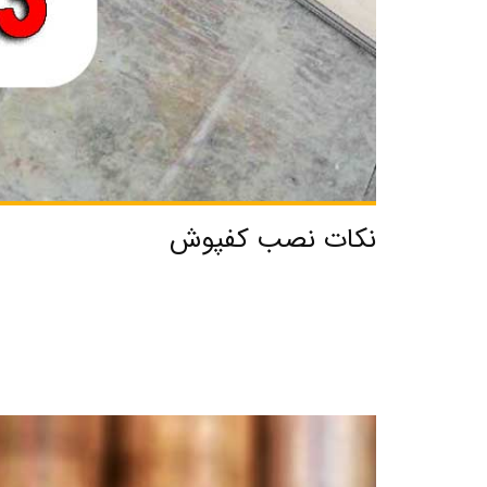
نکات نصب کفپوش