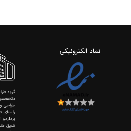
نماد الکترونیکی
گروه طراح
متخصصین
طراحی و ا
راستای ط
برداردو 
تلفیق هن