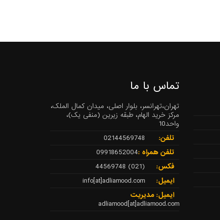
تماس با ما
تهران،تهرانسر، بلوار اصلی، میدان کمال الملک،
مرکز خرید الهام، طبقه زیرین (منفی یک)،
واحد10
تلفن:
02144569748
تلفن همراه :
09918652004
فکس:
(021) 44569748
ایمیل:
info[at]adliamood.com
ایمیل: مدیریت
adliamood[at]adliamood.com