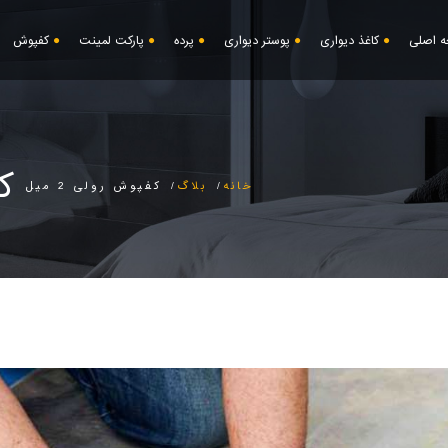
 اصلی
کاغذ دیواری
پوستر دیواری
پرده
پارکت لمینت
کفپوش
کف
خانه
بلاگ
کفپوش رولی 2 میل