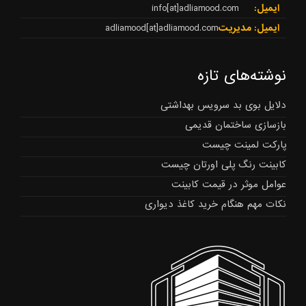
ایمیل:
info[at]adliamood.com
ایمیل: مدیریت
adliamood[at]adliamood.com
نوشته‌های تازه
دلایل بوی بد سرویس بهداشتی
بازسازی ساختمان قدیمی
پارکت لمینت چیست
کابینت رنگ پلی اورتان چیست
عوامل موثر در قیمت کابینت
نکات مهم هنگام خرید کاغذ دیواری