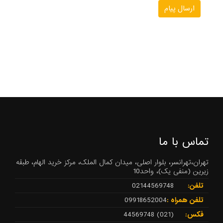
تماس با ما
تهران،تهرانسر، بلوار اصلی، میدان کمال الملک، مرکز خرید الهام، طبقه
زیرین (منفی یک)، واحد10
تلفن:
02144569748
تلفن همراه :
09918652004
فکس:
(021) 44569748