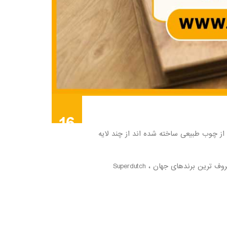
16
ه بر خلاف پارکت های چوبی که از چوب طبیعی ساخته شده اند از چند لایه
ژوئن
پارکت لمینت یا کفپوش لمینت در سرتاسر جهان تولید و استفاده می شود که اکثر برند های برتر آن در اروپا تولید میشوند. برخی از معروف ترین برندهای جهان Superdutch ،