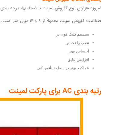
امروزه هزاران نوع کفپوش لمینت با ضخامتها، درجه بند
ضخامت کفپوش لمینت معمولاً از ۸ و ۱۲ میلی متر است. کفپوش های لمینت ۱۲ میلی متری در حال افزایش محبوبیت هستند. کف ضخیم تر این مزایای بزرگ را ارائه میدهد:
سیستم کلیک قوی تر
نصب راحت تر
احساس بهتر
افزایش عایق
عملکرد بهتر در سطوح ناقص کف
رتبه بندی AC برای پارکت لمینت