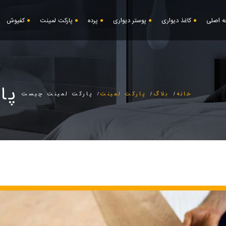
 اصلی
کاغذ دیواری
پوستر دیواری
پرده
پارکت لمینت
کفپوش
پا
خانه
بلاگ
پارکت لمینت
پارکت لمینت چیست