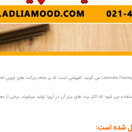
پارکت لمینت یا همان لمینت که در زبان انگلیسی به آن Laminate Flooring می گویند کفپوشی است ک
یل شده است: