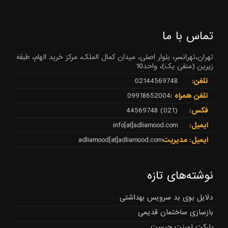
تماس با ما
تهران،تهرانسر، بلوار اصلی، میدان کمال الملک، مرکز خرید الهام، طبقه
زیرین (منفی یک)، واحد10
تلفن:
02144569748
تلفن همراه :
09918652004
فکس:
(021) 44569748
ایمیل:
info[at]adliamood.com
ایمیل: مدیریت
adliamood[at]adliamood.com
نوشته‌های تازه
دلایل بوی بد سرویس بهداشتی
بازسازی ساختمان قدیمی
پارکت لمینت چیست