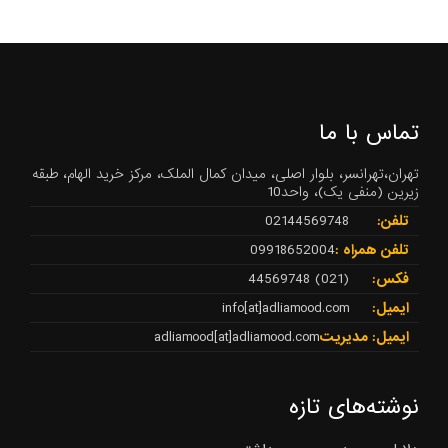
تماس با ما
تهران،تهرانسر، بلوار اصلی، میدان کمال الملک، مرکز خرید الهام، طبقه
زیرین (منفی یک)، واحد10
تلفن:
02144569748
تلفن همراه :
09918652004
فکس:
(021) 44569748
ایمیل:
info[at]adliamood.com
ایمیل: مدیریت
adliamood[at]adliamood.com
نوشته‌های تازه