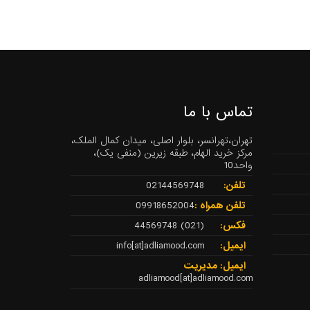
تماس با ما
تهران،تهرانسر، بلوار اصلی، میدان کمال الملک،
مرکز خرید الهام، طبقه زیرین (منفی یک)،
واحد10
تلفن:
02144569748
تلفن همراه :
09918652004
فکس:
(021) 44569748
ایمیل:
info[at]adliamood.com
ایمیل: مدیریت
adliamood[at]adliamood.com