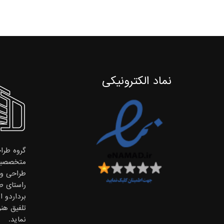
نماد الکترونیکی
گروه طراح
متخصصین
طراحی و ا
راستای ط
برداردو 
تلفیق هن
نماید.