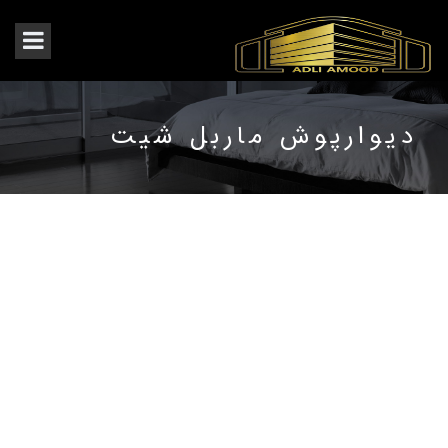
دیوارپوش ماربل شیت