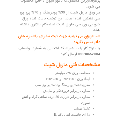
پرطرفدارترین محصولات دکوراسیون داخلی محصوب
می شود.
هر ورق ماربل شیت از 30% پودرسنگ و 70% پی وی
سی تشکیل شده است. این ترکیب باعث شده ورق
های پی وی سی ماربل شیت استحکام بالاتری داشته
باشند.
شما عزیزان می توانید جهت ثبت سفارش باشماره های
دفتر تماس بگیرند.
یا متراژ کار را به همراه کد انتخابی به شماره واتساپ
09918652004
ارسال کنید.
مشخصات فنی ماربل شیت
ضخامت ورق: 2/5 میلیمتر
ابعاد ورق : 120*60 و 280*120
مغزی: 30% پودرسنگ و 70% پی وی سی
مقاوم در برابر فرورفتگی و سایش
مقاوم در برابر حرارت 80 درجه سانتی گراد و آتش
سوزی
کاملا ضدآب
دارای خاصیت آنتی باکتریال