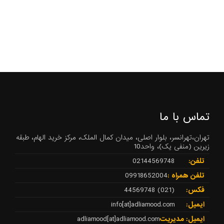
تماس با ما
تهران،تهرانسر، بلوار اصلی، میدان کمال الملک، مرکز خرید الهام، طبقه
زیرین (منفی یک)، واحد10
تلفن:
02144569748
تلفن همراه :
09918652004
فکس:
(021) 44569748
ایمیل:
info[at]adliamood.com
ایمیل: مدیریت
adliamood[at]adliamood.com