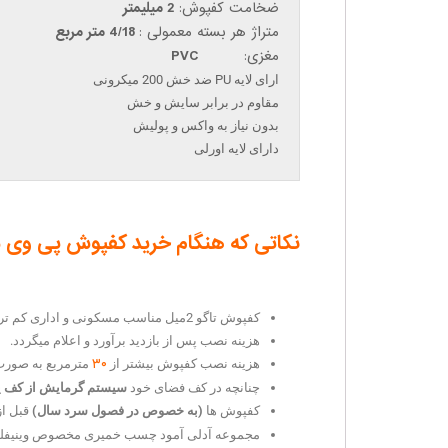
ضخامت کفپوش:
2 میلیمتر
متراژ هر بسته معمولی :
4/18 متر مربع
مغزی:
PVC
ارای لایه PU ضد خش 200 میکرونی
مقاوم در برابر سایش و خش
بدون نیاز به واکس و پولیش
دارای لایه اورلی
نکاتی که هنگام خرید کفپوش پی وی سی
کفپوش تاگو 2میل مناسب مسکونی و اداری کم تردد می باشد.
هزینه نصب پس از بازدید برآورد و اعلام میگردد.
۳۰
هزینه نصب کفپوش بیشتر از
مترمربع به صورت 
چنانچه در کف فضای خود
سیستم گرمایش از کف یا
کفپوش ها
(به خصوص در فصول سرد سال)
قبل از
مجموعه آدلی آمود چسب خمیری مخصوص وینیفلکس (vinyflex) را هم در گ