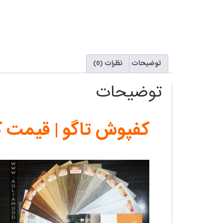
توضیحات
نظرات (0)
توضیحات
کفپوش تاگو | قیمت کف