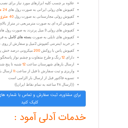
علاوه بر چسب کلیه ابزارهای مورد نیاز برای نصب ک
24 متری
کفپوش های رولی ایرانی به صورت رول های
40 متری
کفپوش رولی مجارستانی به صورت رول
کفپوش کره ای به صورت مترمربعی در متراژ بالای
کفپوش های رولی 3 میل پرتردد به صورت رول های
کفپوش های تایلی به صورت
بسته های کامل
به فر
در خرید اینترنتی کفپوش 2میل و سفارش از روی عکس به دلیل تفاوت کیفیت انواع مانیتور یا ال سی دی تا
200
کفپوش یاس با روکش
میکرونی درصد خش پذیر
12
دارای
رنگ و طرح متفاوت و چشم نواز پاسخگوی
12
ارسال بارهای شهرستان ساعت
شنبه تا پنج شن
۱۱
واریزی و ثبت سفارش تا قبل از ساعت
ارسال با
تسویه فاکتور قبل از ارسال بار الزامی است
((ارسال ۴۸ ساعته به تمام نقاط ایران))
برای مشاوره، ثبت سفارش و تماس با شماره ها
کلیک کنید
خدمات آدلی آمود :