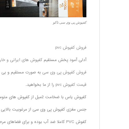
کفپوش پی وی سی تاکو
فروش کفپوش pvc
آدلی آمود پخش مستقیم
کفپوش های ایرانی و خا
فروش کفپوش پی وی سی
به صورت مستقیم و بی وا
قیمت کفپوش pvc
را از ما بخواهید.
کفپوش یاس با ضخامت 2میل از کفپوش های متوسط بازار برای مصارف مسکونی می باشد.
جنس مغزی کفپوش پی وی سی از مرغوبیت بالایی ب
کفوش PVC کاملا ضد آب بوده و برای فضاهای مرطوب به همراه آبریزش مناسب است.