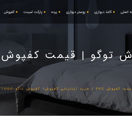
 اصلی
کاغذ دیواری
پوستر دیواری
پرده
پارکت لمینت
کفپوش
 توگو | قیمت کفپوش پی
خرید اینترنتی کفپوش
کفپوش تاگو-TOGO