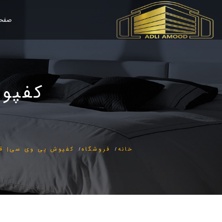
صفحه
کفپوش
خانه
فروشگاه
کفپوش پی وی سی| قیمت کفپوش PVC | 