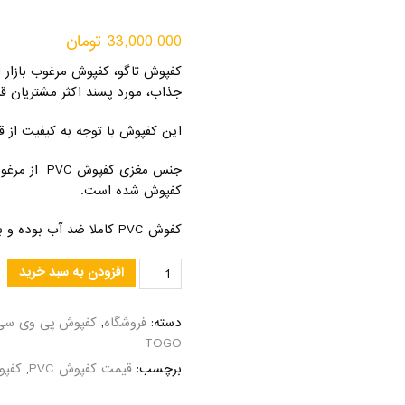
33,000,000
تومان
کفپوش تاگو، کفپوش مرغوب بازار 
جذاب، مورد پسند اکثر مشتریان قر
این کفپوش با توجه به کیفیت از 
جنس مغزی کف
کفپوش شده است.
کفوش PVC کاملا ضد آب بوده و برای فضاهای مرطوب به همراه آبریزش مناسب است.
افزودن به سبد خرید
دسته:
فروشگاه
,
کفپوش پی وی سی| قیمت کفپوش 
TOGO
برچسب:
قیمت کفپوش PVC
,
کفپوش 