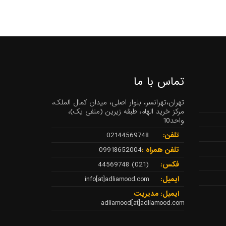
تماس با ما
تهران،تهرانسر، بلوار اصلی، میدان کمال الملک،
مرکز خرید الهام، طبقه زیرین (منفی یک)،
واحد10
تلفن:
02144569748
تلفن همراه :
09918652004
فکس:
(021) 44569748
ایمیل:
info[at]adliamood.com
ایمیل: مدیریت
adliamood[at]adliamood.com