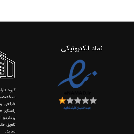
نماد الکترونیکی
گروه طراح
متخصصین
طراحی و ا
راستای ط
برداردو 
تلفیق هن
نماید.