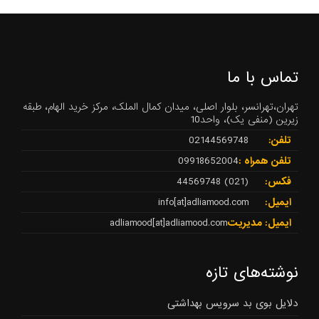
تماس با ما
تهران،تهرانسر، بلوار اصلی، میدان کمال الملک، مرکز خرید الهام، طبقه
زیرین (منفی یک)، واحد10
تلفن:
02144569748
تلفن همراه :
09918652004
فکس:
(021) 44569748
ایمیل:
info[at]adliamood.com
ایمیل: مدیریت
adliamood[at]adliamood.com
نوشته‌های تازه
دلایل بوی بد سرویس بهداشتی