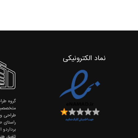
نماد الکترونیکی
گروه طراح
متخصصین
طراحی و ا
راستای ط
برداردو 
تلفیق هن