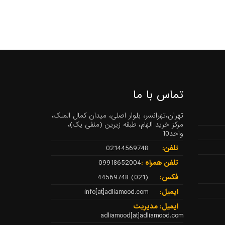
تماس با ما
تهران،تهرانسر، بلوار اصلی، میدان کمال الملک،
مرکز خرید الهام، طبقه زیرین (منفی یک)،
واحد10
تلفن:
02144569748
تلفن همراه :
09918652004
فکس:
(021) 44569748
ایمیل:
info[at]adliamood.com
ایمیل: مدیریت
adliamood[at]adliamood.com